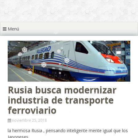
❅
❅
Menú
❅
❅
❅
❅
❅
❅
❅
❅
Rusia busca modernizar
❅
❅
❅
industria de transporte
❅
ferroviario
noviembre 25, 2018
la hermosa Rusia , pensando inteligente mente igual que los
Japoneses