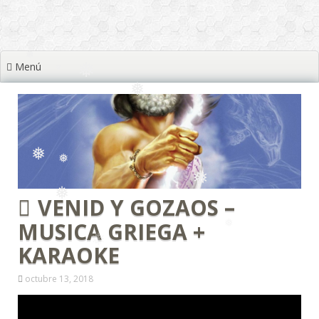
❅
❅
❅
Menú
❅
❅
❅
❅
❅
❅
❅
VENID Y GOZAOS –
❅
❅
MUSICA GRIEGA +
❅
❅
KARAOKE
octubre 13, 2018