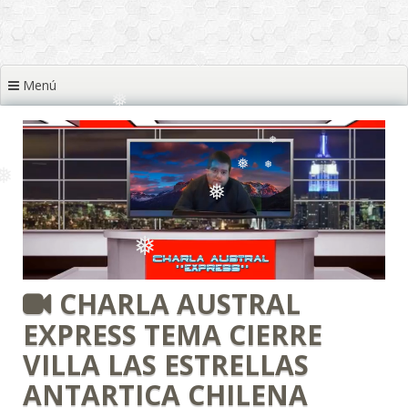
❅
❅
❅
Menú
❅
❅
❅
❅
❅
❅
❅
❅
CHARLA AUSTRAL
❅
EXPRESS TEMA CIERRE
VILLA LAS ESTRELLAS
ANTARTICA CHILENA