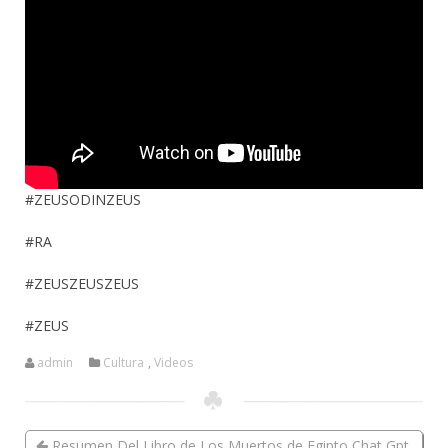
#ZEUSODINZEUS
#RA
#ZEUSZEUSZEUS
#ZEUS
admin
Cultura
,
Videos
Resumen Del Libro de Los Muertos de Egipto Chat Gpt