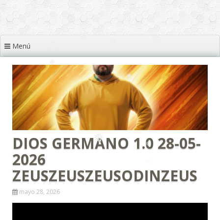
❅
❅
Menú
❅
❅
❅
❅
❅
❅
❅
DIOS GERMANO 1.0 28-05-
❅
2026
ZEUSZEUSZEUSODINZEUS
❅
❅
mayo 28, 2026