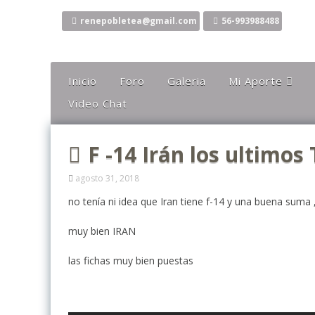
Ir
al
renepobletea@gmail.com
56-993988488
contenido
Inicio
Foro
Galeria
Mi Aporte
Video Chat
Columna
Comentarios
F -14 Irán los ultimo
El Canto Del Sho
El Canto De La Li
agosto 31, 2018
Ideas
no tenía ni idea que Iran tiene f-14 y una buena suma
Mis Karaokes
muy bien IRAN
Sugerencias
las fichas muy bien puestas
Opiniones