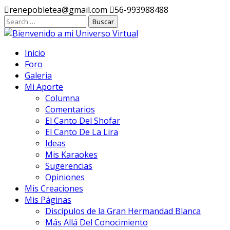
Ir
renepobletea@gmail.com
56-993988488
al
contenido
Inicio
Foro
Galeria
Mi Aporte
Columna
Comentarios
El Canto Del Shofar
El Canto De La Lira
Ideas
Mis Karaokes
Sugerencias
Opiniones
Mis Creaciones
Mis Páginas
Discípulos de la Gran Hermandad Blanca
Más Allá Del Conocimiento