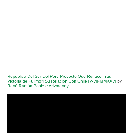
República Del Sur Del Perú Proyecto Que Renace Tras
Victoria de Fujimori Su Relación Con Chile IV-VII-MMXXVI
by
René Ramón Poblete Arizmendy