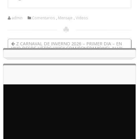
admin
Comentarios
,
Mensaje
,
Videos
Z CARNAVAL DE INVERNO 2026 – PRIMER DIA – EN
VIVO DESDE HTTPS://KICK.COM/RENERAMONCL IV-VII-
MMXXVI Z
DEPORTE EN ACCIÓN DESDE PUNTA ARENAS CHILE V-
VII-MMXXVI NOCHE