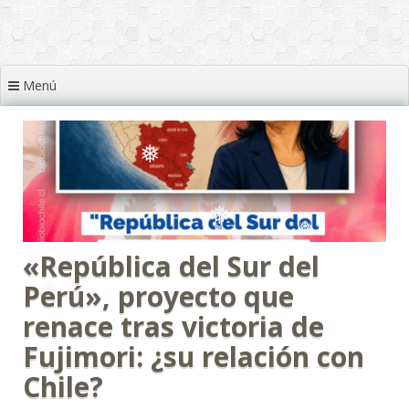
❅
❅
❅
❅
❅
Menú
❅
❅
❅
❅
❅
❅
«República del Sur del
❅
Perú», proyecto que
❅
❅
renace tras victoria de
Fujimori: ¿su relación con
Chile?