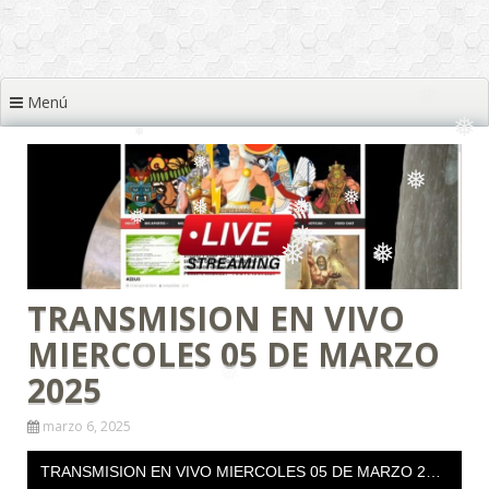
❅
❅
❅
❅
❅
❅
❅
Menú
❅
❅
❅
❅
❅
❅
❅
❅
❅
❅
TRANSMISION EN VIVO
❅
❅
MIERCOLES 05 DE MARZO
❅
❅
2025
marzo 6, 2025