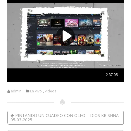
admin
En Vivo
,
Videos
PINTANDO UN CUADRO CON OLEO – DIOS KRISHNA
05-03-2025