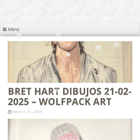
❅
Menú
❅
❅
❅
❅
❅
❅
❅
❅
❅
❅
❅
BRET HART DIBUJOS 21-02-
❅
❅
2025 – WOLFPACK ART
❅
febrero 21, 2025