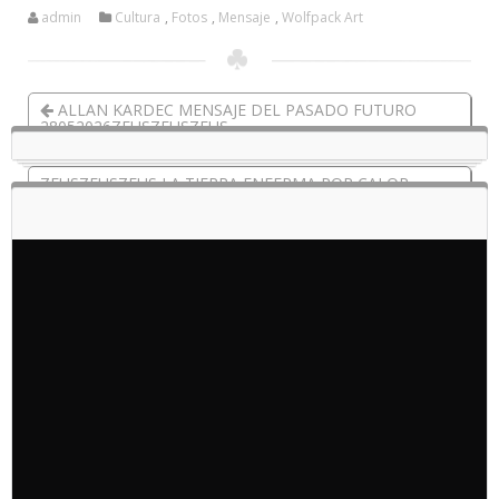
admin
Cultura
,
Fotos
,
Mensaje
,
Wolfpack Art
ALLAN KARDEC MENSAJE DEL PASADO FUTURO
28052026ZEUSZEUSZEUS
ZEUSZEUSZEUS LA TIERRA ENFERMA POR CALOR
POLAR CONTACTO ZEUS ESTRELLAS 29-05-2026