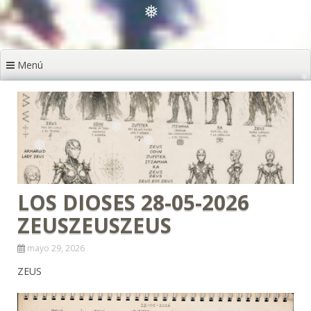
❅
❅
❅
❅
❅
Menú
❅
❅
LOS DIOSES 28-05-2026
❅
❅
❅
ZEUSZEUSZEUS
mayo 29, 2026
ZEUS