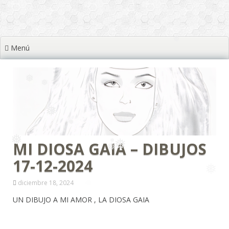
❅
Menú
❅
❅
❅
❅
❅
❅
MI DIOSA GAIA – DIBUJOS
❅
17-12-2024
❅
❅
❅
diciembre 18, 2024
UN DIBUJO A MI AMOR , LA DIOSA GAIA