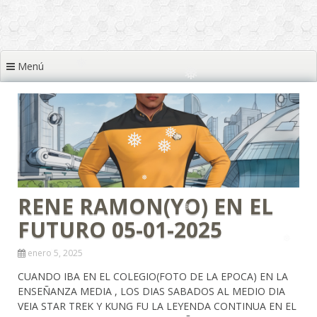
❅
Menú
❅
❅
❅
❅
❅
❅
❅
RENE RAMON(YO) EN EL
❅
❅
❅
FUTURO 05-01-2025
❅
enero 5, 2025
CUANDO IBA EN EL COLEGIO(FOTO DE LA EPOCA) EN LA
ENSEÑANZA MEDIA , LOS DIAS SABADOS AL MEDIO DIA
VEIA STAR TREK Y KUNG FU LA LEYENDA CONTINUA EN EL