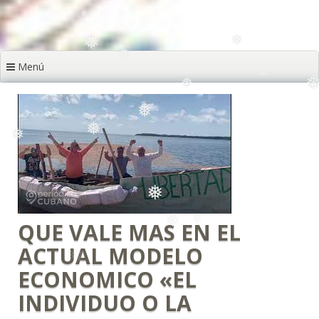
❅
❅
Menú
❅
❅
❅
❅
❅
❅
❅
❅
❅
❅
❅
QUE VALE MAS EN EL
ACTUAL MODELO
ECONOMICO «EL
INDIVIDUO O LA