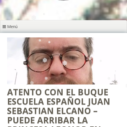
❅
❅
❅
❅
❅
Menú
❅
❅
❅
❅
❅
ATENTO CON EL BUQUE
ESCUELA ESPAÑOL JUAN
SEBASTIAN ELCANO –
PUEDE ARRIBAR LA