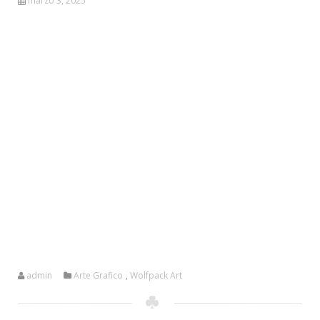
marzo 3, 2025
admin
Arte Grafico
,
Wolfpack Art