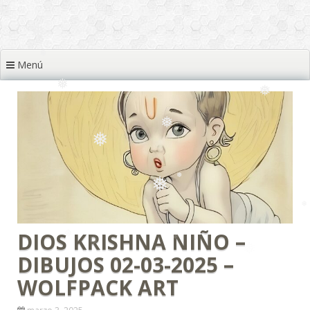
❅
❅
❅
Menú
❅
❅
❅
❅
❅
❅
❅
❅
❅
❅
DIOS KRISHNA NIÑO –
DIBUJOS 02-03-2025 –
WOLFPACK ART