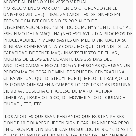
APORTE AL DUEÑO Y UNIVERSO VIRTUAL
NO RECOMIENDO POR CONTENIDO OTORGADO (EN EL
UNIVERSO VIRTUAL) - REALIZAR APORTES DE DINERO EN
TECNOLOGIA BIT COINS NO ES POR ALGO DE
DISCRIMINACION, SINO "SENTIDO COMUN" Y "UN DELITO" AL
ESFUERZO DE LA MAQUINA (NEO ESCLAVITUD A PROCESOS DE
PROCESADORES Y MEMORIAS) ES UN MEDIO VIRTUAL PARA
GENERAR COMPRA VENTA Y CONSUMO QUE DEPENDE DE LA
CAPACIDAD DE TENER MAQUINAS(ESFUERZO DE ELLAS ,
MUCHAS DE ELLAS 24/7 DURANTE LOS 365 DIAS DEL
AÑO=DEDICADAS A ESO AL 100%) Y PERSONAS QUE USAN UN
PROGRAMA EN COSA DE MINUTOS PUEDEN GENERAR UNA
CIFRA VIRTUAL QUE DESTRUYE POR EJEMPLO EL TRABAJO DE
PERSONAS QUE SALEN A CAMPOS TODOS LOS DIAS POR UNA
SIEMBRA , COSECHA O PROCESO DE MANO FACTURA ,
LIMPIEZA , TRABAJO FISICO, DE MOVIMIENTO DE CIUDAD A
CIUDAD , ETC, ETC.
-LOS APORTES QUE SEAN PENSANDO QUE EXISTEN PAISES
DONDE 10 DOLARES PUEDEN SIGNIFICAR UNA MISERIA PERO
EN OTROS PUEDEN SIGNIFICAR UN SUELDO DE 9 O 10 DIAS EN
OTRAS PALABRAS ESTUDIAR LA REALIDAD DE UNA AMERICA