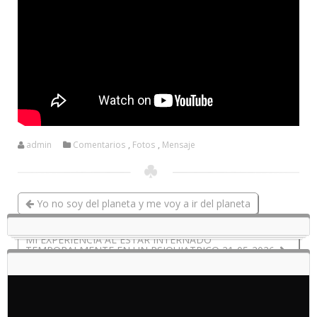
admin
Comentarios
,
Fotos
,
Mensaje
Yo no soy del planeta y me voy a ir del planeta
MI EXPERIENCIA AL ESTAR INTERNADO
TEMPORALMENTE EN UN PSIQUIATRICO 21-05-2026