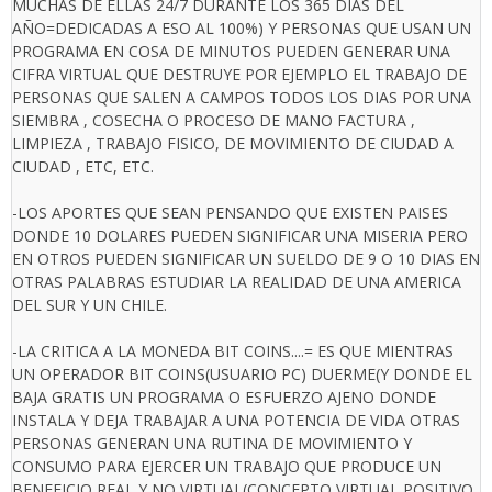
MUCHAS DE ELLAS 24/7 DURANTE LOS 365 DIAS DEL
AÑO=DEDICADAS A ESO AL 100%) Y PERSONAS QUE USAN UN
PROGRAMA EN COSA DE MINUTOS PUEDEN GENERAR UNA
CIFRA VIRTUAL QUE DESTRUYE POR EJEMPLO EL TRABAJO DE
PERSONAS QUE SALEN A CAMPOS TODOS LOS DIAS POR UNA
SIEMBRA , COSECHA O PROCESO DE MANO FACTURA ,
LIMPIEZA , TRABAJO FISICO, DE MOVIMIENTO DE CIUDAD A
CIUDAD , ETC, ETC.
-LOS APORTES QUE SEAN PENSANDO QUE EXISTEN PAISES
DONDE 10 DOLARES PUEDEN SIGNIFICAR UNA MISERIA PERO
EN OTROS PUEDEN SIGNIFICAR UN SUELDO DE 9 O 10 DIAS EN
OTRAS PALABRAS ESTUDIAR LA REALIDAD DE UNA AMERICA
DEL SUR Y UN CHILE.
-LA CRITICA A LA MONEDA BIT COINS....= ES QUE MIENTRAS
UN OPERADOR BIT COINS(USUARIO PC) DUERME(Y DONDE EL
BAJA GRATIS UN PROGRAMA O ESFUERZO AJENO DONDE
INSTALA Y DEJA TRABAJAR A UNA POTENCIA DE VIDA OTRAS
PERSONAS GENERAN UNA RUTINA DE MOVIMIENTO Y
CONSUMO PARA EJERCER UN TRABAJO QUE PRODUCE UN
BENEFICIO REAL Y NO VIRTUAL(CONCEPTO VIRTUAL POSITIVO