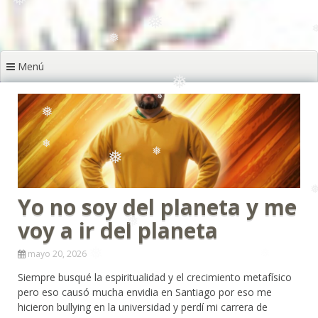
❅
❅
❅
❅
❅
❅
❅
Menú
❅
❅
❅
❅
❅
❅
❅
Yo no soy del planeta y me
❅
voy a ir del planeta
❅
❅
mayo 20, 2026
Siempre busqué la espiritualidad y el crecimiento metafísico
pero eso causó mucha envidia en Santiago por eso me
hicieron bullying en la universidad y perdí mi carrera de