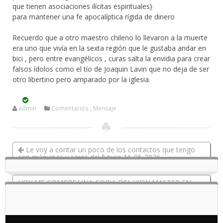
que tienen asociaciones ilícitas espirituales}
para mantener una fe apocalíptica rígida de dinero
Recuerdo que a otro maestro chileno lo llevaron a la muerte
era uno que vivía en la sexta región que le gustaba andar en
bici , pero entre evangélicos , curas salta la envidia para crear
falsos ídolos como el tío de Joaquin Lavin que no deja de ser
otro libertino pero amparado por la iglesia.
admin
Comentarios
,
Mensaje
Le voy a contar un poco de los contactos que tengo
con máquinas y seres del futuro 16-05-2026
HOY ME COMPRE UNA COPIA DEL VIEW MASTER EN
ZONA FRANCA UN RECUERDO DE MI INFANCIA 21-05-
2026