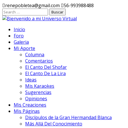
Ir
renepobletea@gmail.com
56-993988488
al
contenido
Inicio
Foro
Galeria
Mi Aporte
Columna
Comentarios
El Canto Del Shofar
El Canto De La Lira
Ideas
Mis Karaokes
Sugerencias
Opiniones
Mis Creaciones
Mis Páginas
Discípulos de la Gran Hermandad Blanca
Más Allá Del Conocimiento