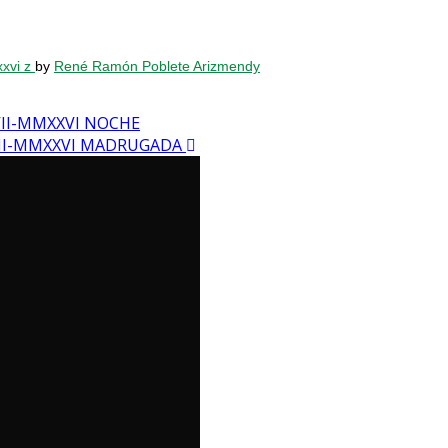
xxvi z
by
René Ramón Poblete Arizmendy
VII-MMXXVI NOCHE
-VII-MMXXVI MADRUGADA