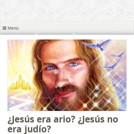
❅
Menú
❅
❅
❅
❅
❅
❅
❅
¿Jesús era ario? ¿Jesús no
era judío?