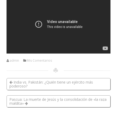
admin
Mis Comentarios
India vs. Pakistán: ¿Quién tiene un ejército más
poderoso?
Pascua: La muerte de Jesús y la consolidación de «la raza
maldita»