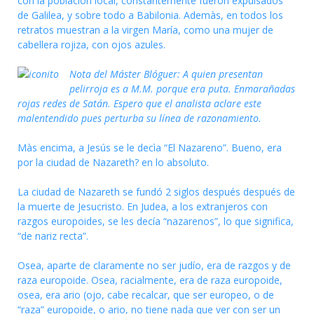
con la poblacion local, constantemente fueron expulsados
de Galilea, y sobre todo a Babilonia. Ademàs, en todos los
retratos muestran a la virgen María, como una mujer de
cabellera rojiza, con ojos azules.
Nota del Máster Blóguer: A quien presentan
pelirroja es a M.M. porque era puta. Enmarañadas
rojas redes de Satán. Espero que el analista aclare este
malentendido pues perturba su línea de razonamiento.
Màs encima, a Jesús se le decìa “El Nazareno”. Bueno, era
por la ciudad de Nazareth? en lo absoluto.
La ciudad de Nazareth se fundó 2 siglos después después de
la muerte de Jesucristo. En Judea, a los extranjeros con
razgos europoides, se les decía “nazarenos”, lo que significa,
“de nariz recta”.
Osea, aparte de claramente no ser judío, era de razgos y de
raza europoide. Osea, racialmente, era de raza europoide,
osea, era ario (ojo, cabe recalcar, que ser europeo, o de
“raza” europoide, o ario, no tiene nada que ver con ser un