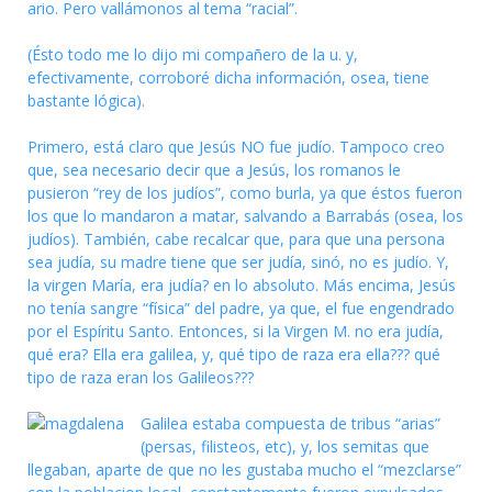
ario. Pero vallámonos al tema “racial”.
(Ésto todo me lo dijo mi compañero de la u. y,
efectivamente, corroboré dicha información, osea, tiene
bastante lógica).
Primero, está claro que Jesús NO fue judío. Tampoco creo
que, sea necesario decir que a Jesús, los romanos le
pusieron “rey de los judíos”, como burla, ya que éstos fueron
los que lo mandaron a matar, salvando a Barrabás (osea, los
judíos). También, cabe recalcar que, para que una persona
sea judía, su madre tiene que ser judía, sinó, no es judío. Y,
la virgen María, era judía? en lo absoluto. Más encima, Jesús
no tenía sangre “física” del padre, ya que, el fue engendrado
por el Espíritu Santo. Entonces, si la Virgen M. no era judía,
qué era? Ella era galilea, y, qué tipo de raza era ella??? qué
tipo de raza eran los Galileos???
Galilea estaba compuesta de tribus “arias”
(persas, filisteos, etc), y, los semitas que
llegaban, aparte de que no les gustaba mucho el “mezclarse”