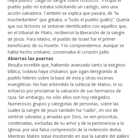
haya puesto “caiga su sangre sobre nosotros”. Porque el
pueblo judío no estaba solicitando un castigo, sino una
acción salvadora. También se explica que pasara, de “la
muchedumbre” que gritaba, a “todo el pueblo (judío)”. Quería
que sus lectores se sintieran identificados con aquellos que,
en el tribunal de Pilato, recibieron la liberación de la sangre
de Jesús. Para Mateo, el pueblo de Israel fue el primer
beneficiario de su muerte. Y lo comprendemos. Aunque se
había hecho cristiano, conservaba el corazón judío.
Abiertas las puertas
Resulta increíble que, habiendo avanzado tanto la exégesis
bíblica, todavía haya cristianos que sigan denigrando al
pueblo hebreo sobre la base de esta y otras escenas
evangélicas. No han entendido la sutileza de Mateo, ni su
esfuerzo por proclamar la salvación de sus hermanos de
raza. Sin embargo, no sólo ellos son hoy relegados.
Numerosos grupos y categorías de personas, sobre las
cuales la sangre de Jesús también ha “caído”, en vez de
sentirse salvadas y amadas por Dios, se ven proscritas,
condenadas, excluidas de su amor y de la pertenencia a la
Iglesia, por una falsa comprensión de la redención divina.
Mientras Mateo sigue insistiendo en que la sangre del galileo