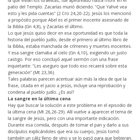
la que vivían los israelitas, fue apedreado hasta morir en el
patio del Templo. Zacarías murió diciendo: “Que Yahvé vea
esto y les pida cuentas” (2 Cro 24,20-22). Jesús los mencionó
a propósito porque Abel es el primer inocente asesinado de
la Biblia (Gn 4,8), y Zacarías el último.
Lo que Jesús quiso decir en esa oportunidad es que toda la
historia del pueblo judío, desde el primero al último libro de
la Biblia, estaba manchada de crímenes y muertes inocentes.
Y esa sangre clamaba al cielo (Gn 4,10), exigiendo un justo
castigo. Por eso concluyó aquel sermón con una frase
inquietante: “Les aseguro que todo eso recaerá sobre esta
generación” (Mt 23,36).
Tales palabras parecen acentuar aún más la idea de que la
frase, citada en el juicio a Jesús, incluye una reprobación y
condena al pueblo judío. ¿Es así?
La sangre en la última cena
Hay que buscar la solución a este problema en el episodio de
la última cena (Mt 26,26-29). Allí vuelve a aparecer el tema de
la sangre de Jesús, pero con una importante indicación.
Durante esa comida, después de tomar el pan y darlo a sus
discípulos explicándoles que era su cuerpo, Jesús tomó
también un cáliz lleno de vino y se lo pasó para que bebieran.