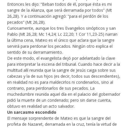
Entonces les dijo: “Beban todos de él, porque ésta es mi
sangre de la Alianza, que será derramada por todos” (Mt
26,28). Y a continuación agregó: “para el perdón de los
pecados” (Mt 26,28).
Curiosamente, aunque los tres Evangelios sinópticos y san
Pablo (Mt 26,28; Mc 14,24; Lc 22,20; 1 Cor 11,23-25) narran
la última cena, Mateo es el único que aclara que la sangre
servirá para perdonar los pecados. Ningún otro explica el
sentido de su derramamiento.
De este modo, el evangelista dejó por adelantado la clave
para interpretar la escena del tribunal. Cuando hace decir a la
multitud allí reunida que la sangre de Jesús caiga sobre sus
cabezas y la de sus hijos (es decir, todos sus descendientes),
en realidad no es para maldecirlos ni condenarlos, sino al
contrario, para perdonarlos de sus pecados. La
muchedumbre reunida aquel día en el palacio del gobernador
pidió la muerte de un condenado; pero sin darse cuenta,
obtuvo en realidad un acto salvador.
Un sarcasmo escondido
El mensaje sorprendente de Mateo es que la sangre del
profeta de Nazaret, derramada en la cruz, tenía la virtud de