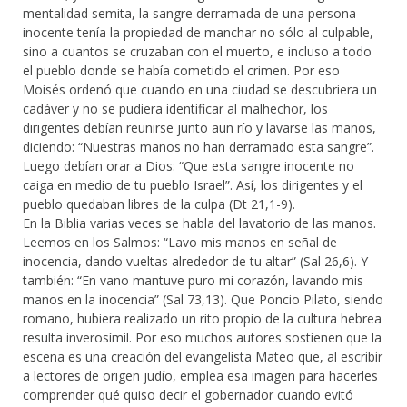
mentalidad semita, la sangre derramada de una persona
inocente tenía la propiedad de manchar no sólo al culpable,
sino a cuantos se cruzaban con el muerto, e incluso a todo
el pueblo donde se había cometido el crimen. Por eso
Moisés ordenó que cuando en una ciudad se descubriera un
cadáver y no se pudiera identificar al malhechor, los
dirigentes debían reunirse junto aun río y lavarse las manos,
diciendo: “Nuestras manos no han derramado esta sangre”.
Luego debían orar a Dios: “Que esta sangre inocente no
caiga en medio de tu pueblo Israel”. Así, los dirigentes y el
pueblo quedaban libres de la culpa (Dt 21,1-9).
En la Biblia varias veces se habla del lavatorio de las manos.
Leemos en los Salmos: “Lavo mis manos en señal de
inocencia, dando vueltas alrededor de tu altar” (Sal 26,6). Y
también: “En vano mantuve puro mi corazón, lavando mis
manos en la inocencia” (Sal 73,13). Que Poncio Pilato, siendo
romano, hubiera realizado un rito propio de la cultura hebrea
resulta inverosímil. Por eso muchos autores sostienen que la
escena es una creación del evangelista Mateo que, al escribir
a lectores de origen judío, emplea esa imagen para hacerles
comprender qué quiso decir el gobernador cuando evitó