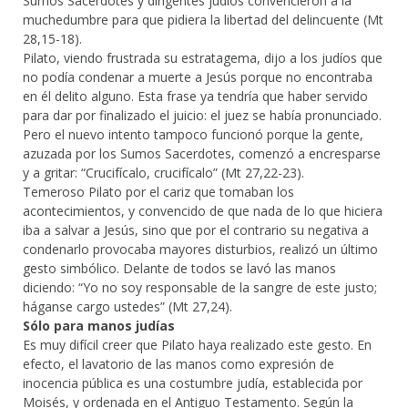
Sumos Sacerdotes y dirigentes judíos convencieron a la
muchedumbre para que pidiera la libertad del delincuente (Mt
28,15-18).
Pilato, viendo frustrada su estratagema, dijo a los judíos que
no podía condenar a muerte a Jesús porque no encontraba
en él delito alguno. Esta frase ya tendría que haber servido
para dar por finalizado el juicio: el juez se había pronunciado.
Pero el nuevo intento tampoco funcionó porque la gente,
azuzada por los Sumos Sacerdotes, comenzó a encresparse
y a gritar: “Crucifícalo, crucifícalo” (Mt 27,22-23).
Temeroso Pilato por el cariz que tomaban los
acontecimientos, y convencido de que nada de lo que hiciera
iba a salvar a Jesús, sino que por el contrario su negativa a
condenarlo provocaba mayores disturbios, realizó un último
gesto simbólico. Delante de todos se lavó las manos
diciendo: “Yo no soy responsable de la sangre de este justo;
háganse cargo ustedes” (Mt 27,24).
Sólo para manos judías
Es muy difícil creer que Pilato haya realizado este gesto. En
efecto, el lavatorio de las manos como expresión de
inocencia pública es una costumbre judía, establecida por
Moisés, y ordenada en el Antiguo Testamento. Según la