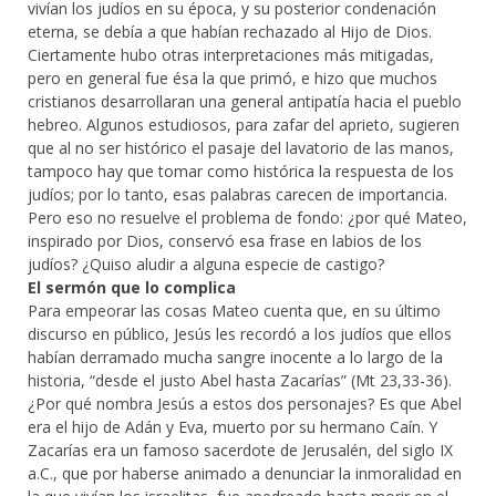
vivían los judíos en su época, y su posterior condenación
eterna, se debía a que habían rechazado al Hijo de Dios.
Ciertamente hubo otras interpretaciones más mitigadas,
pero en general fue ésa la que primó, e hizo que muchos
cristianos desarrollaran una general antipatía hacia el pueblo
hebreo. Algunos estudiosos, para zafar del aprieto, sugieren
que al no ser histórico el pasaje del lavatorio de las manos,
tampoco hay que tomar como histórica la respuesta de los
judíos; por lo tanto, esas palabras carecen de importancia.
Pero eso no resuelve el problema de fondo: ¿por qué Mateo,
inspirado por Dios, conservó esa frase en labios de los
judíos? ¿Quiso aludir a alguna especie de castigo?
El sermón que lo complica
Para empeorar las cosas Mateo cuenta que, en su último
discurso en público, Jesús les recordó a los judíos que ellos
habían derramado mucha sangre inocente a lo largo de la
historia, “desde el justo Abel hasta Zacarías” (Mt 23,33-36).
¿Por qué nombra Jesús a estos dos personajes? Es que Abel
era el hijo de Adán y Eva, muerto por su hermano Caín. Y
Zacarías era un famoso sacerdote de Jerusalén, del siglo IX
a.C., que por haberse animado a denunciar la inmoralidad en