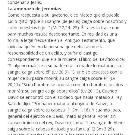
condenar a Jesús.
La amenaza de Jeremías
Como respuesta a su lavatorio, dice Mateo que el pueblo
judío gritó: “¡Que su sangre (de Jesús) caiga sobre nosotros y
sobre nuestros hijos!” (Mt 27,24- 25). Ésta es la frase que
para muchos resulta desconcertante. En realidad es una
fórmula legal frecuente en el Antiguo Testamento, que
indicaba quién era la persona que debía asumir la
responsabilidad de un delito, y sufrir el castigo
correspondiente, que era la muerte. El libro del Levítico dice:
“Si alguno maldice a su padre o a su madre lo matarán; su
sangre caiga sobre él” (Lv 20,9); “Si uno se acuestas con la
mujer de su padre morirá; su sangre caiga sobre él” (Lv
20,11); “Si un hombre se acuesta con otro hombre, los dos
morirán; su sangre caiga sobre ellos” (Lv 20,13). Cuando
David se encontró con el soldado que había matado al rey
Saúl, le dijo: “Por haber matado al ungido de Yahvé, tu
sangre caiga sobre tu cabeza” (1 Sm 1,16). Y cuando Joab,
general del ejército de David, mató al general Abner sin
consentimiento del rey, David exclamó: “La sangre de Abner
caiga sobre la cabeza de Joab y su familia” (2 Sm 3,29).