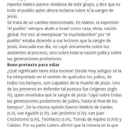
repente Mateo parece olvidarse de este grupo, y dice que es
todo el pueblo quien ahora reclama sobre sí la sangre de
Jesús.
Se trata de un cambio intencionado. En Mateo, la expresión
“el pueblo” siempre alude a Israel como raza, etnia, nación
global. Por eso al reemplazar “la muchedumbre” por “el
pueblo” estaba diciendo a sus lectores que la sangre de
Jesús, invocada ese día, no cayó únicamente sobre los
asistentes al proceso, sino sobre toda la nación judía y sobre
las generaciones posteriores.
Buen pretexto para odiar
¿Qué significado tiene esta escena? Desde muy antiguo se la
ha interpretado en el sentido de quetodos los judíos, de
todos los tiempos, son culpables de la muerte de Jesús. Uno
de los primeros en defender tal postura fue Orígenes (siglo
III), quien enseñaba que la sangre de Jesús “cayó sobre todas
las generaciones posteriores de judíos, hasta el final de los
tiempos”. De la misma opinión fueron Melitón de Sardes
(s.II), san Agustín (s.IV), san Jerónimo (s.IV), san Juan
Crisóstomo (s.IV), Teofilacto (s.IX), Tomás de Aquino (s.XIII) y
Calvino. Por su parte Lutero afirmó que la miseria en la que