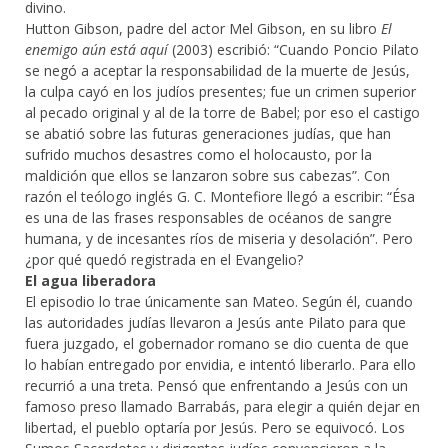
divino.
Hutton Gibson, padre del actor Mel Gibson, en su libro
El
enemigo aún está aquí
(2003) escribió: “Cuando Poncio Pilato
se negó a aceptar la responsabilidad de la muerte de Jesús,
la culpa cayó en los judíos presentes; fue un crimen superior
al pecado original y al de la torre de Babel; por eso el castigo
se abatió sobre las futuras generaciones judías, que han
sufrido muchos desastres como el holocausto, por la
maldición que ellos se lanzaron sobre sus cabezas”. Con
razón el teólogo inglés G. C. Montefiore llegó a escribir: “Ésa
es una de las frases responsables de océanos de sangre
humana, y de incesantes ríos de miseria y desolación”. Pero
¿por qué quedó registrada en el Evangelio?
El agua liberadora
El episodio lo trae únicamente san Mateo. Según él, cuando
las autoridades judías llevaron a Jesús ante Pilato para que
fuera juzgado, el gobernador romano se dio cuenta de que
lo habían entregado por envidia, e intentó liberarlo. Para ello
recurrió a una treta. Pensó que enfrentando a Jesús con un
famoso preso llamado Barrabás, para elegir a quién dejar en
libertad, el pueblo optaría por Jesús. Pero se equivocó. Los