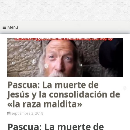
❅
❅
❅
Menú
❅
❅
❅
❅
❅
❅
Pascua: La muerte de
❅
❅
Jesús y la consolidación de
«la raza maldita»
❅
❅
septiembre 2, 2018
Pascua: La muerte de