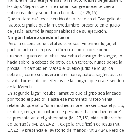
También el profeta Jeremías, a las autoridades de Jerusalén,
les dijo: “Sepan que si me matan, sangre inocente caerá
sobre ustedes y sobre toda la ciudad” (Jr 26,15).
Queda claro cuál es el sentido de la frase en el Evangelio de
Mateo. Significa que la muchedumbre, presente en el juicio
de Jesús, asumió la responsabilidad de su ejecución.
Ningún hebreo quedó afuera
Pero la escena tiene detalles curiosos. En primer lugar, el
pueblo judío no emplea la fórmula como corresponde.
Cuando alguien en la Biblia invocaba el castigo de sangre, lo
hacía sobre la cabeza de otro, de un tercero, nunca sobre la
propia. En cambio en Mateo el pueblo judío se lo aplica
sobre sí, como si quisiera incriminarse, autocastigándose, en
vez de librarse de los efectos de la sangre, que era el sentido
de la fórmula.
En segundo lugar, resulta llamativo que el grito sea lanzado
por “todo el pueblo”. Hasta ese momento Mateo venía
relatando que sólo “una muchedumbre” presenciaba el juicio,
es decir, un grupo limitado de personas. La “muchedumbre”
se presenta ante el gobernador (Mt 27,15), pide la liberación
de Barrabás (Mt 27,20-21), exige la crucifixión de Jesús (Mt
27,22), y presencia el lavatorio de manos (Mt 27,24). Pero de