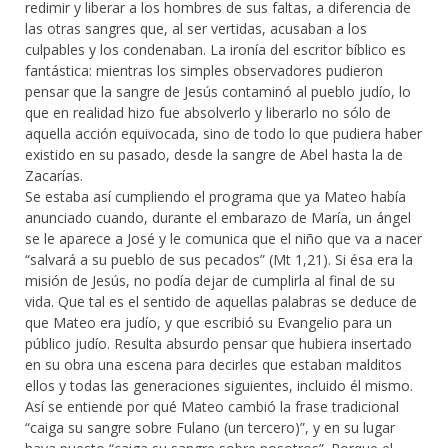
redimir y liberar a los hombres de sus faltas, a diferencia de
las otras sangres que, al ser vertidas, acusaban a los
culpables y los condenaban. La ironía del escritor bíblico es
fantástica: mientras los simples observadores pudieron
pensar que la sangre de Jesús contaminó al pueblo judío, lo
que en realidad hizo fue absolverlo y liberarlo no sólo de
aquella acción equivocada, sino de todo lo que pudiera haber
existido en su pasado, desde la sangre de Abel hasta la de
Zacarías.
Se estaba así cumpliendo el programa que ya Mateo había
anunciado cuando, durante el embarazo de María, un ángel
se le aparece a José y le comunica que el niño que va a nacer
“salvará a su pueblo de sus pecados” (Mt 1,21). Si ésa era la
misión de Jesús, no podía dejar de cumplirla al final de su
vida. Que tal es el sentido de aquellas palabras se deduce de
que Mateo era judío, y que escribió su Evangelio para un
público judío. Resulta absurdo pensar que hubiera insertado
en su obra una escena para decirles que estaban malditos
ellos y todas las generaciones siguientes, incluido él mismo.
Así se entiende por qué Mateo cambió la frase tradicional
“caiga su sangre sobre Fulano (un tercero)”, y en su lugar