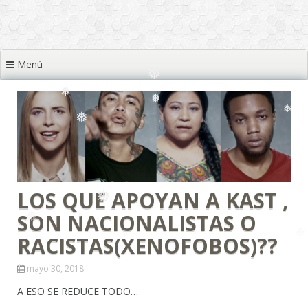
❅
❅
❅
❅
Menú
❅
❅
❅
❅
❅
❅
❅
❅
❅
LOS QUE APOYAN A KAST ,
SON NACIONALISTAS O
RACISTAS(XENOFOBOS)??
mayo 30, 2018
A ESO SE REDUCE TODO…