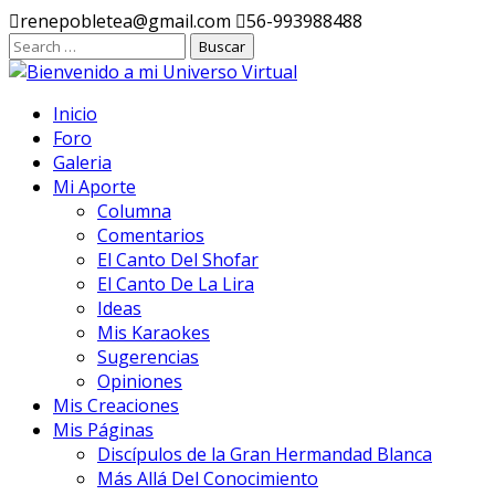
Ir
renepobletea@gmail.com
56-993988488
al
contenido
Inicio
Foro
Galeria
Mi Aporte
Columna
Comentarios
El Canto Del Shofar
El Canto De La Lira
Ideas
Mis Karaokes
Sugerencias
Opiniones
Mis Creaciones
Mis Páginas
Discípulos de la Gran Hermandad Blanca
Más Allá Del Conocimiento