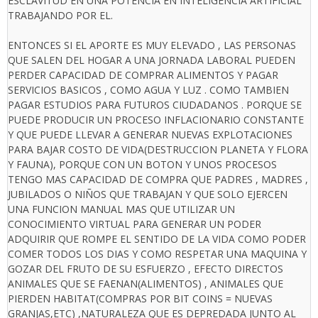
ESCLAVITUD EN UNA POTENCIA EN INTELIGENCIA ARTIFICIAL
TRABAJANDO POR EL.
ENTONCES SI EL APORTE ES MUY ELEVADO , LAS PERSONAS
QUE SALEN DEL HOGAR A UNA JORNADA LABORAL PUEDEN
PERDER CAPACIDAD DE COMPRAR ALIMENTOS Y PAGAR
SERVICIOS BASICOS , COMO AGUA Y LUZ . COMO TAMBIEN
PAGAR ESTUDIOS PARA FUTUROS CIUDADANOS . PORQUE SE
PUEDE PRODUCIR UN PROCESO INFLACIONARIO CONSTANTE
Y QUE PUEDE LLEVAR A GENERAR NUEVAS EXPLOTACIONES
PARA BAJAR COSTO DE VIDA(DESTRUCCION PLANETA Y FLORA
Y FAUNA), PORQUE CON UN BOTON Y UNOS PROCESOS
TENGO MAS CAPACIDAD DE COMPRA QUE PADRES , MADRES ,
JUBILADOS O NIÑOS QUE TRABAJAN Y QUE SOLO EJERCEN
UNA FUNCION MANUAL MAS QUE UTILIZAR UN
CONOCIMIENTO VIRTUAL PARA GENERAR UN PODER
ADQUIRIR QUE ROMPE EL SENTIDO DE LA VIDA COMO PODER
COMER TODOS LOS DIAS Y COMO RESPETAR UNA MAQUINA Y
GOZAR DEL FRUTO DE SU ESFUERZO , EFECTO DIRECTOS
ANIMALES QUE SE FAENAN(ALIMENTOS) , ANIMALES QUE
PIERDEN HABITAT(COMPRAS POR BIT COINS = NUEVAS
GRANJAS,ETC) ,NATURALEZA QUE ES DEPREDADA JUNTO AL