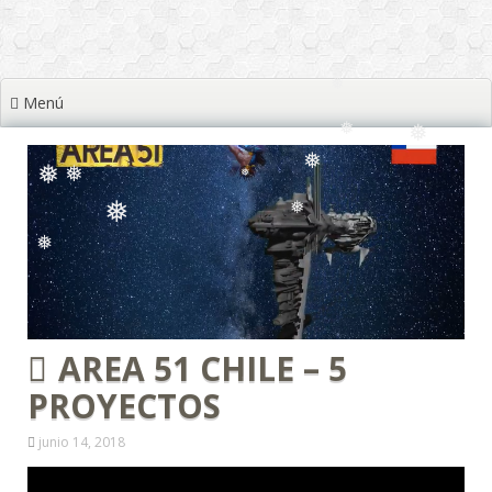
❅
❅
❅
❅
❅
Menú
❅
❅
❅
❅
❅
❅
❅
❅
❅
❅
❅
❅
❅
AREA 51 CHILE – 5
PROYECTOS
junio 14, 2018