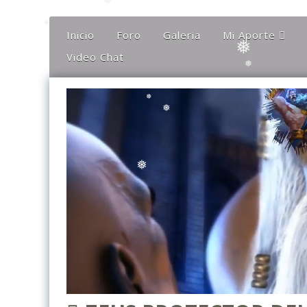
Inicio
Foro
Galeria
Mi Aporte
Video Chat
Columna
❅
❅
Comentarios
❅
El Canto Del Sho
❅
El Canto De La Li
❅
Ideas
❅
Mis Karaokes
Sugerencias
Opiniones
❅