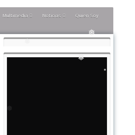
❅
Multimedia
Noticias
Quien Soy
❅
❅
Audios
Documentales y
Reportajes
Documentos
Noticias
Internacionales
Videos
Noticias Nacionales
❅
❅
❅
❅
❅