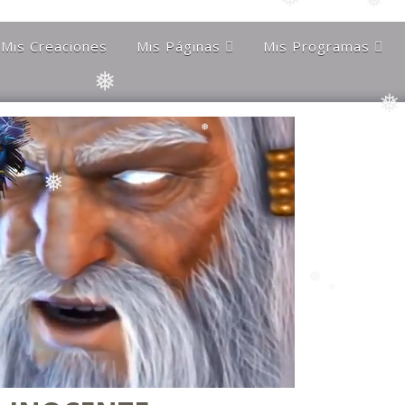
❅
Mis Creaciones
Mis Páginas
Mis Programas
❅
Discípulos de la Gran
Astronomía Austral
Hermandad Blanca
Charla Austral
Más Allá Del
❅
Conocimiento
far
Más Allá del
conocimiento
Orgulloso De Ser
ra
Chileno
❅
Orgulloso de ser
Magallanico
Patagonia Rebelde
❅
Propiedades Poblete
Yo Quiero Que Mi
Mamá Sea Eterna