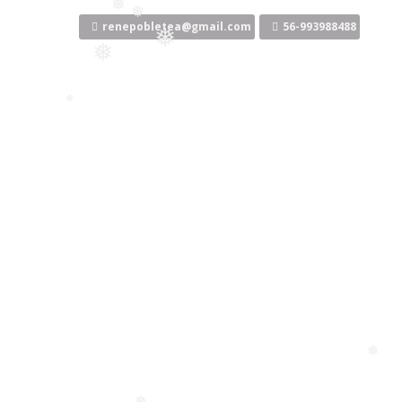
Ir
❅
al
renepobletea@gmail.com
56-993988488
contenido
❅
❅
❅
❅
❅
❅