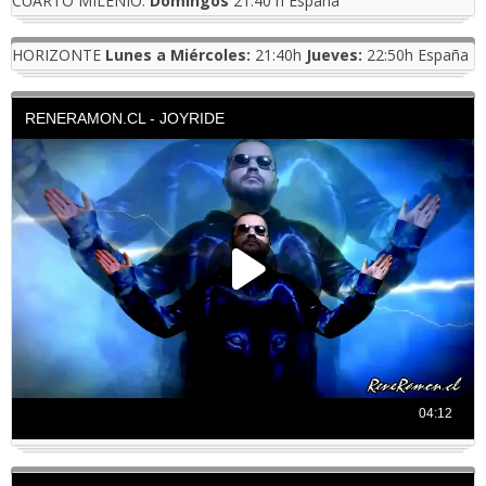
CUARTO MILENIO:
Domingos
21:40 h España
HORIZONTE
Lunes a Miércoles:
21:40h
Jueves:
22:50h España