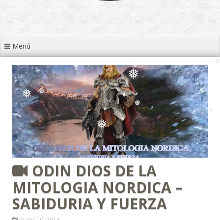
❅
❅
❅
Menú
❅
❅
❅
❅
❅
❅
❅
❅
❅
❅
❅
ODIN DIOS DE LA
❅
MITOLOGIA NORDICA –
SABIDURIA Y FUERZA
mayo 10, 2018