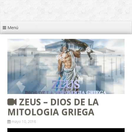
❅
❅
Menú
❅
❅
❅
❅
❅
❅
❅
❅
❅
❅
❅
❅
❅
❅
ZEUS – DIOS DE LA
MITOLOGIA GRIEGA
mayo 10, 2018