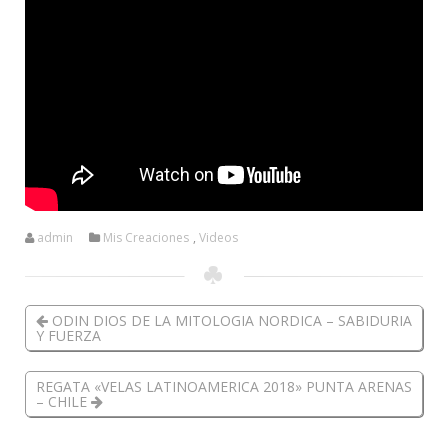
admin
Mis Creaciones
,
Videos
ODIN DIOS DE LA MITOLOGIA NORDICA – SABIDURIA
Y FUERZA
REGATA «VELAS LATINOAMERICA 2018» PUNTA ARENAS
– CHILE