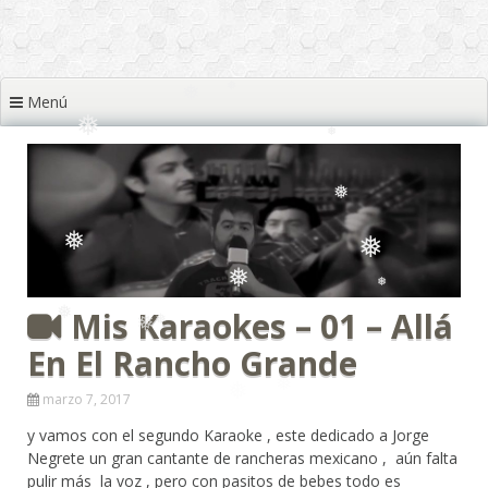
❅
❅
❅
Menú
❅
❅
❅
❅
❅
❅
❅
Mis Karaokes – 01 – Allá
❅
❅
En El Rancho Grande
❅
❅
marzo 7, 2017
y vamos con el segundo Karaoke , este dedicado a Jorge
Negrete un gran cantante de rancheras mexicano , aún falta
pulir más la voz , pero con pasitos de bebes todo es