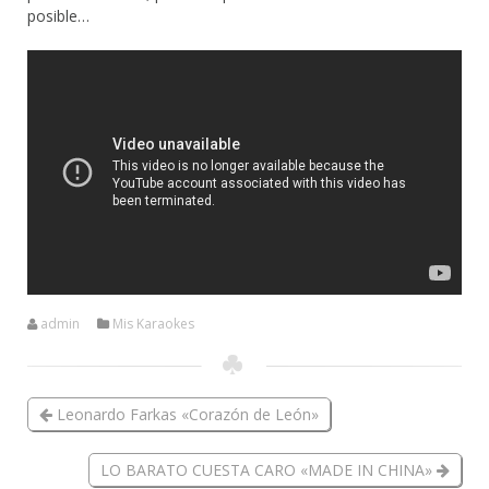
posible…
admin
Mis Karaokes
Leonardo Farkas «Corazón de León»
LO BARATO CUESTA CARO «MADE IN CHINA»