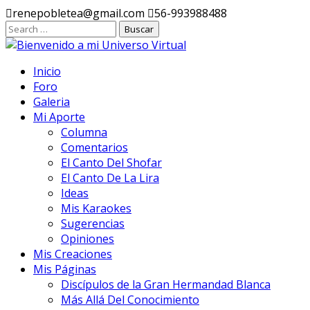
Ir
renepobletea@gmail.com
56-993988488
al
contenido
Inicio
Foro
Galeria
Mi Aporte
Columna
Comentarios
El Canto Del Shofar
El Canto De La Lira
Ideas
Mis Karaokes
Sugerencias
Opiniones
Mis Creaciones
Mis Páginas
Discípulos de la Gran Hermandad Blanca
Más Allá Del Conocimiento