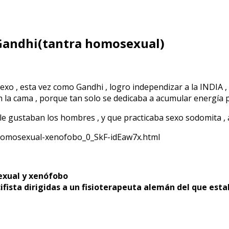
s Gandhi(tantra homosexual)
xo , esta vez como Gandhi , logro independizar a la INDIA ,
la cama , porque tan solo se dedicaba a acumular energía 
le gustaban los hombres , y que practicaba sexo sodomita , a
i-homosexual-xenofobo_0_SkF-idEaw7x.html
exual y xenófobo
pacifista dirigidas a un fisioterapeuta alemán del que es