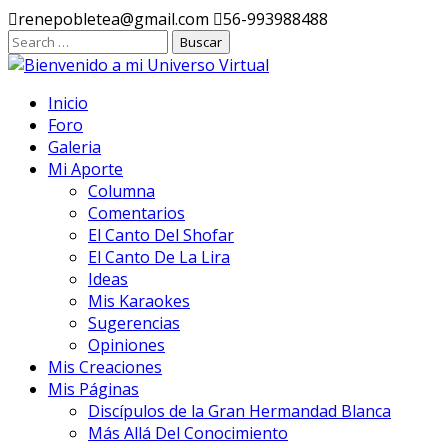
Ir
renepobletea@gmail.com
56-993988488
al
contenido
Inicio
Foro
Galeria
Mi Aporte
Columna
Comentarios
El Canto Del Shofar
El Canto De La Lira
Ideas
Mis Karaokes
Sugerencias
Opiniones
Mis Creaciones
Mis Páginas
Discípulos de la Gran Hermandad Blanca
Más Allá Del Conocimiento