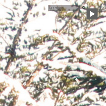
❅
❅
❅
❅
❅
❅