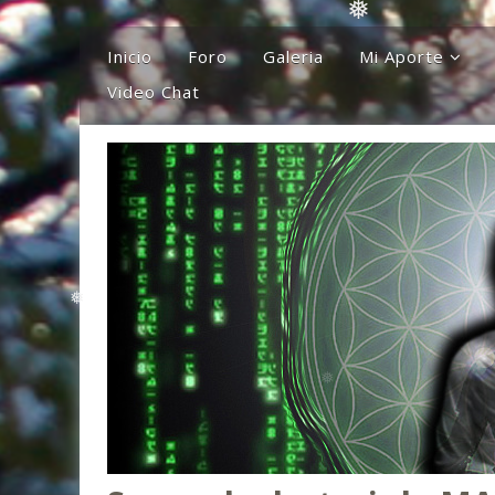
Inicio
Foro
Galeria
Mi Aporte
❅
Video Chat
Columna
❅
Comentarios
❅
❅
El Canto Del Sho
❅
El Canto De La Li
Ideas
Mis Karaokes
Sugerencias
Opiniones