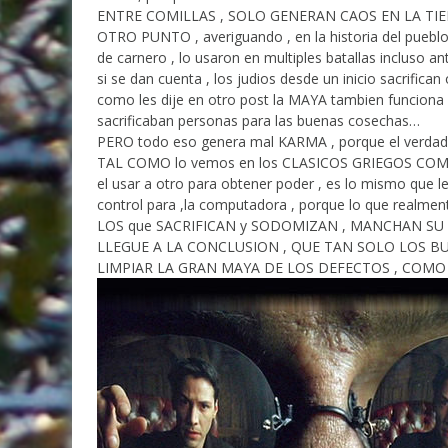
ENTRE COMILLAS , SOLO GENERAN CAOS EN LA T
OTRO PUNTO , averiguando , en la historia del puebl
de carnero , lo usaron en multiples batallas incluso an
si se dan cuenta , los judios desde un inicio sacrifi
como les dije en otro post la MAYA tambien funciona c
sacrificaban personas para las buenas cosechas…
PERO todo eso genera mal KARMA , porque el verdade
TAL COMO lo vemos en los CLASICOS GRIEGOS CO
el usar a otro para obtener poder , es lo mismo que 
control para ,la computadora , porque lo que realmente
LOS que SACRIFICAN y SODOMIZAN , MANCHAN S
LLEGUE A LA CONCLUSION , QUE TAN SOLO LOS B
LIMPIAR LA GRAN MAYA DE LOS DEFECTOS , COM