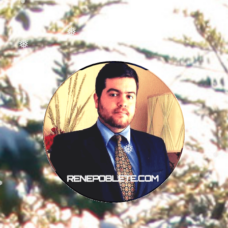
❅
❅
❅
❅
❅
❅
❅