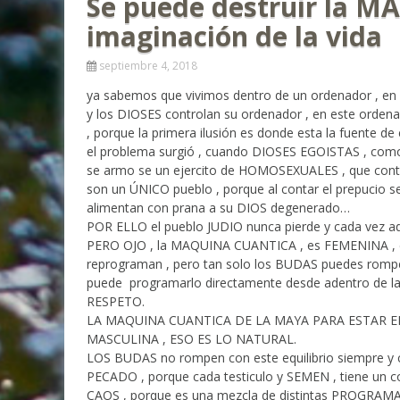
Se puede destruir la M
imaginación de la vida
septiembre 4, 2018
ya sabemos que vivimos dentro de un ordenador , en r
y los DIOSES controlan su ordenador , en este ordena
, porque la primera ilusión es donde esta la fuente d
el problema surgió , cuando DIOSES EGOISTAS , como 
se armo se un ejercito de HOMOSEXUALES , que cont
son un ÚNICO pueblo , porque al contar el prepucio s
alimentan con prana a su DIOS degenerado…
POR ELLO el pueblo JUDIO nunca pierde y cada vez a
PERO OJO , la MAQUINA CUANTICA , es FEMENINA ,
reprograman , pero tan solo los BUDAS puedes rompe
puede programarlo directamente desde adentro de la 
RESPETO.
LA MAQUINA CUANTICA DE LA MAYA PARA ESTAR E
MASCULINA , ESO ES LO NATURAL.
LOS BUDAS no rompen con este equilibrio siempre y c
PECADO , porque cada testiculo y SEMEN , tiene un 
CAOS , porque es una mezcla de distintas PROGRA