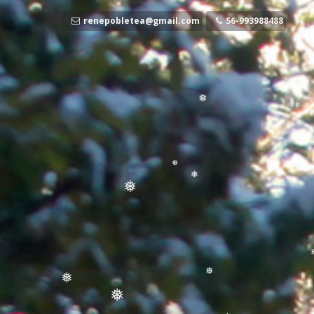
Ir
al
renepobletea@gmail.com
56-993988488
contenido
❅
❅
❅
❅