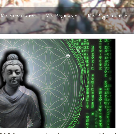
Mis Creaciones
Mis Páginas
Mis Programas
Discípulos de la Gran
Astronomía Austral
Hermandad Blanca
Charla Austral
Más Allá Del
Conocimiento
far
Más Allá del
conocimiento
❅
Orgulloso De Ser
ra
Chileno
Orgulloso de ser
Magallanico
Patagonia Rebelde
Propiedades Poblete
❅
Yo Quiero Que Mi
❅
Mamá Sea Eterna