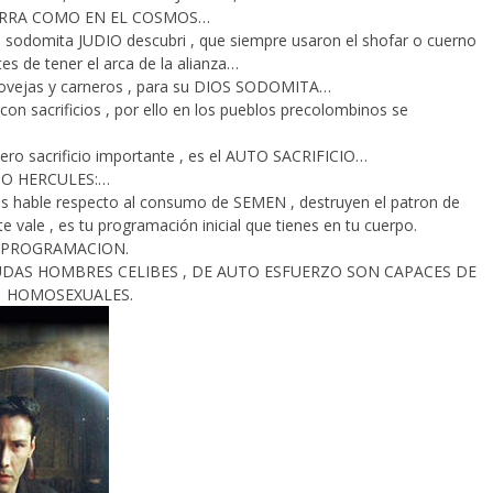
IERRA COMO EN EL COSMOS…
o sodomita JUDIO descubri , que siempre usaron el shofar o cuerno
tes de tener el arca de la alianza…
can ovejas y carneros , para su DIOS SODOMITA…
on sacrificios , por ello en los pueblos precolombinos se
ro sacrificio importante , es el AUTO SACRIFICIO…
MO HERCULES:…
les hable respecto al consumo de SEMEN , destruyen el patron de
 vale , es tu programación inicial que tienes en tu cuerpo.
U PROGRAMACION.
UDAS HOMBRES CELIBES , DE AUTO ESFUERZO SON CAPACES DE
O HOMOSEXUALES.