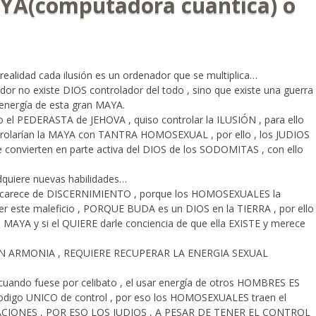
AYA(computadora cuantica) o
ealidad cada ilusión es un ordenador que se multiplica…
dor no existe DIOS controlador del todo , sino que existe una guerra
e energía de esta gran MAYA.
el PEDERASTA de JEHOVA , quiso controlar la ILUSIÓN , para ello
rolarían la MAYA con TANTRA HOMOSEXUAL , por ello , los JUDIOS
e convierten en parte activa del DIOS de los SODOMITAS , con ello
dquiere nuevas habilidades…
 carece de DISCERNIMIENTO , porque los HOMOSEXUALES la
r este maleficio , PORQUE BUDA es un DIOS en la TIERRA , por ello
MAYA y si el QUIERE darle conciencia de que ella EXISTE y merece
N ARMONIA , REQUIERE RECUPERAR LA ENERGIA SEXUAL
uando fuese por celibato , el usar energía de otros HOMBRES ES
codigo UNICO de control , por eso los HOMOSEXUALES traen el
MACIONES , POR ESO LOS JUDIOS , A PESAR DE TENER EL CONTROL