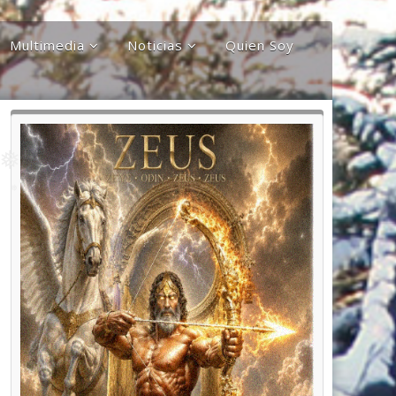
❅
Multimedia
Noticias
Quien Soy
❅
❅
❅
Audios
Documentales y
Reportajes
Documentos
Noticias
Internacionales
Videos
Noticias Nacionales
❅