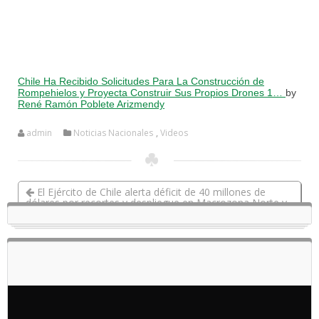
Chile Ha Recibido Solicitudes Para La Construcción de
Rompehielos y Proyecta Construir Sus Propios Drones 1…
by
René Ramón Poblete Arizmendy
admin
Noticias Nacionales
,
Videos
El Ejército de Chile alerta déficit de 40 millones de
dólares por recortes y despliegue en Macrozona Norte y
Sur 10-10-2025
MI GENERAL AUGUSTO PINOCHET – VERSION MARCHA