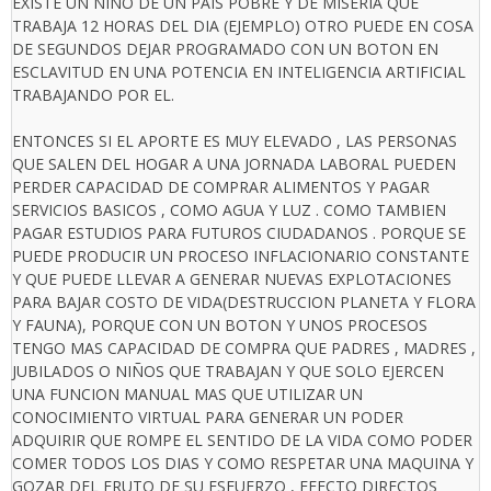
EXISTE UN NIÑO DE UN PAIS POBRE Y DE MISERIA QUE
TRABAJA 12 HORAS DEL DIA (EJEMPLO) OTRO PUEDE EN COSA
DE SEGUNDOS DEJAR PROGRAMADO CON UN BOTON EN
ESCLAVITUD EN UNA POTENCIA EN INTELIGENCIA ARTIFICIAL
TRABAJANDO POR EL.
ENTONCES SI EL APORTE ES MUY ELEVADO , LAS PERSONAS
QUE SALEN DEL HOGAR A UNA JORNADA LABORAL PUEDEN
PERDER CAPACIDAD DE COMPRAR ALIMENTOS Y PAGAR
SERVICIOS BASICOS , COMO AGUA Y LUZ . COMO TAMBIEN
PAGAR ESTUDIOS PARA FUTUROS CIUDADANOS . PORQUE SE
PUEDE PRODUCIR UN PROCESO INFLACIONARIO CONSTANTE
Y QUE PUEDE LLEVAR A GENERAR NUEVAS EXPLOTACIONES
PARA BAJAR COSTO DE VIDA(DESTRUCCION PLANETA Y FLORA
Y FAUNA), PORQUE CON UN BOTON Y UNOS PROCESOS
TENGO MAS CAPACIDAD DE COMPRA QUE PADRES , MADRES ,
JUBILADOS O NIÑOS QUE TRABAJAN Y QUE SOLO EJERCEN
UNA FUNCION MANUAL MAS QUE UTILIZAR UN
CONOCIMIENTO VIRTUAL PARA GENERAR UN PODER
ADQUIRIR QUE ROMPE EL SENTIDO DE LA VIDA COMO PODER
COMER TODOS LOS DIAS Y COMO RESPETAR UNA MAQUINA Y
GOZAR DEL FRUTO DE SU ESFUERZO , EFECTO DIRECTOS