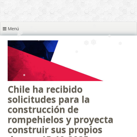
❅
❅
❅
Menú
❅
❅
❅
❅
❅
❅
❅
❅
❅
❅
❅
❅
❅
❅
Chile ha recibido
❅
solicitudes para la
❅
construcción de
rompehielos y proyecta
construir sus propios