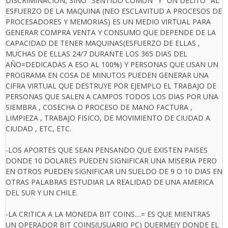
DISCRIMINACION, SINO "SENTIDO COMUN" Y "UN DELITO" AL
ESFUERZO DE LA MAQUINA (NEO ESCLAVITUD A PROCESOS DE
PROCESADORES Y MEMORIAS) ES UN MEDIO VIRTUAL PARA
GENERAR COMPRA VENTA Y CONSUMO QUE DEPENDE DE LA
CAPACIDAD DE TENER MAQUINAS(ESFUERZO DE ELLAS ,
MUCHAS DE ELLAS 24/7 DURANTE LOS 365 DIAS DEL
AÑO=DEDICADAS A ESO AL 100%) Y PERSONAS QUE USAN UN
PROGRAMA EN COSA DE MINUTOS PUEDEN GENERAR UNA
CIFRA VIRTUAL QUE DESTRUYE POR EJEMPLO EL TRABAJO DE
PERSONAS QUE SALEN A CAMPOS TODOS LOS DIAS POR UNA
SIEMBRA , COSECHA O PROCESO DE MANO FACTURA ,
LIMPIEZA , TRABAJO FISICO, DE MOVIMIENTO DE CIUDAD A
CIUDAD , ETC, ETC.
-LOS APORTES QUE SEAN PENSANDO QUE EXISTEN PAISES
DONDE 10 DOLARES PUEDEN SIGNIFICAR UNA MISERIA PERO
EN OTROS PUEDEN SIGNIFICAR UN SUELDO DE 9 O 10 DIAS EN
OTRAS PALABRAS ESTUDIAR LA REALIDAD DE UNA AMERICA
DEL SUR Y UN CHILE.
-LA CRITICA A LA MONEDA BIT COINS....= ES QUE MIENTRAS
UN OPERADOR BIT COINS(USUARIO PC) DUERME(Y DONDE EL