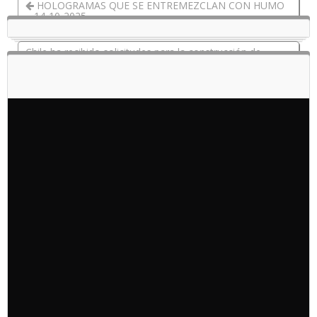
HOLOGRAMAS QUE SE ENTREMEZCLAN CON HUMO
– 14-10-2025
Chile ha recibido solicitudes para la construcción de
rompehielos y proyecta construir sus propios drones 15-
10-2025