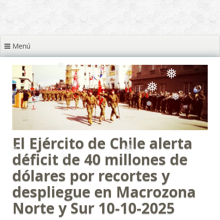
❅
❅
❅
❅
❅
❅
❅
Menú
❅
❅
❅
❅
El Ejército de Chile alerta
❅
❅
déficit de 40 millones de
❅
dólares por recortes y
❅
despliegue en Macrozona
Norte y Sur 10-10-2025