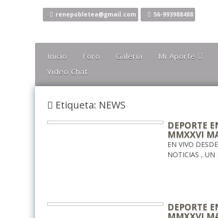
Ir
al
renepobletea@gmail.com
56-993988488
contenido
Inicio
Foro
Galeria
Mi Aporte
Video Chat
Columna
Comentarios
Etiqueta: NEWS
El Canto Del Sho
El Canto De La Li
DEPORTE EN
MMXXVI M
Ideas
EN VIVO DESD
Mis Karaokes
NOTICIAS , UN
Sugerencias
Opiniones
DEPORTE EN
MMXXVI M