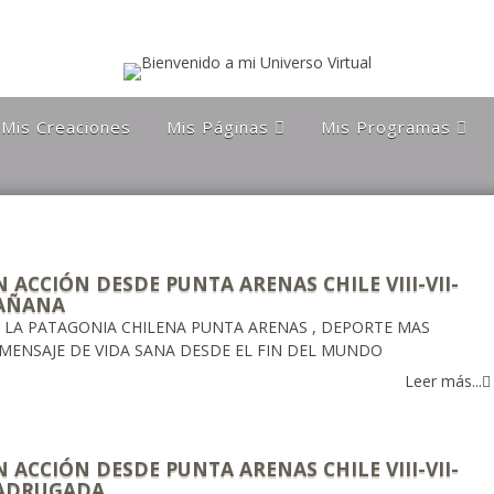
Mis Creaciones
Mis Páginas
Mis Programas
Discípulos de la Gran
Astronomía Austral
Hermandad Blanca
Charla Austral
Más Allá Del
Conocimiento
far
Más Allá del
conocimiento
Orgulloso De Ser
ra
 ACCIÓN DESDE PUNTA ARENAS CHILE VIII-VII-
Chileno
AÑANA
E LA PATAGONIA CHILENA PUNTA ARENAS , DEPORTE MAS
Orgulloso de ser
Magallanico
 MENSAJE DE VIDA SANA DESDE EL FIN DEL MUNDO
Leer más...
Patagonia Rebelde
Propiedades Poblete
Yo Quiero Que Mi
 ACCIÓN DESDE PUNTA ARENAS CHILE VIII-VII-
Mamá Sea Eterna
ADRUGADA