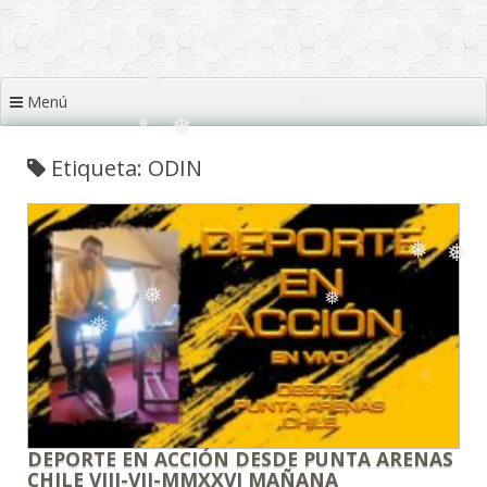
❅
❅
❅
❅
❅
❅
❅
Menú
❅
❅
❅
Etiqueta: ODIN
❅
❅
❅
❅
❅
❅
DEPORTE EN ACCIÓN DESDE PUNTA ARENAS
CHILE VIII-VII-MMXXVI MAÑANA