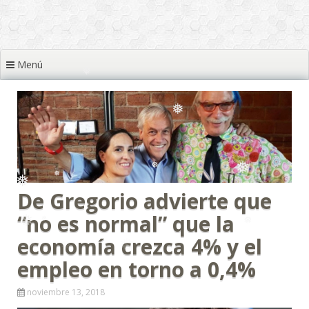
❅
Menú
❅
❅
❅
❅
De Gregorio advierte que
“no es normal” que la
❅
❅
❅
economía crezca 4% y el
❅
empleo en torno a 0,4%
noviembre 13, 2018