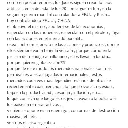
como en pos anteriores , los Judios siguen creando caos
artificial , en la decada de los 70 con la guerra fría , en la
segunda guerra mundial controlandot a EE.UU y Rusia…
hoy controlando a EE.UU y CHINA
el objetivo el mismo , apoderarse de las economías ,
especular con las monedas , especular con el petroleo , jugar
con las acciones en el mercado bursatil …
osea controlar el precio de las acciones y productos , donde
ellos siempre van a tener la ventaja , porque como en la
pelicula de mendigo a millonario , ellos llevan la batuta…
porque quieren globalización???
porque de este modo los mercados nacionales son mas
permeables a estas jugadas internacionales , estos
mercados cada ves mas dependientes unos de otros se
recienten ante cualquier caos , lo que provoca , recesión ,
baja en la productividad , cesantía , inflación , etc…
lo que conlleva que luego estos jews , vayan a la bolsa o a
los paises a rematar activos …
y quien se opone es un enemigo , con armas de destrucción
masiva , etc etc…
veamos el caso argentino