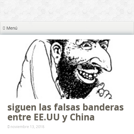
❅
❅
❅
Menú
❅
❅
❅
❅
❅
❅
❅
siguen las falsas banderas
entre EE.UU y China
noviembre 13, 2018