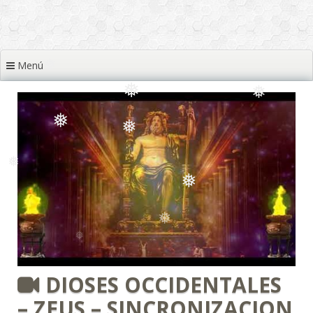
❅
❅
❅
Menú
❅
❅
❅
❅
❅
❅
❅
❅
❅
DIOSES OCCIDENTALES
– ZEUS – SINCRONIZACION