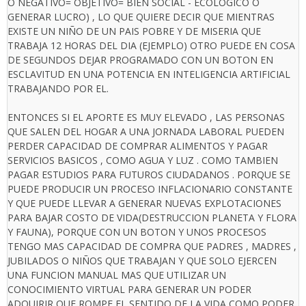
O NEGATIVO= OBJETIVO= BIEN SOCIAL - ECOLOGICO O
GENERAR LUCRO) , LO QUE QUIERE DECIR QUE MIENTRAS
EXISTE UN NIÑO DE UN PAIS POBRE Y DE MISERIA QUE
TRABAJA 12 HORAS DEL DIA (EJEMPLO) OTRO PUEDE EN COSA
DE SEGUNDOS DEJAR PROGRAMADO CON UN BOTON EN
ESCLAVITUD EN UNA POTENCIA EN INTELIGENCIA ARTIFICIAL
TRABAJANDO POR EL.
ENTONCES SI EL APORTE ES MUY ELEVADO , LAS PERSONAS
QUE SALEN DEL HOGAR A UNA JORNADA LABORAL PUEDEN
PERDER CAPACIDAD DE COMPRAR ALIMENTOS Y PAGAR
SERVICIOS BASICOS , COMO AGUA Y LUZ . COMO TAMBIEN
PAGAR ESTUDIOS PARA FUTUROS CIUDADANOS . PORQUE SE
PUEDE PRODUCIR UN PROCESO INFLACIONARIO CONSTANTE
Y QUE PUEDE LLEVAR A GENERAR NUEVAS EXPLOTACIONES
PARA BAJAR COSTO DE VIDA(DESTRUCCION PLANETA Y FLORA
Y FAUNA), PORQUE CON UN BOTON Y UNOS PROCESOS
TENGO MAS CAPACIDAD DE COMPRA QUE PADRES , MADRES ,
JUBILADOS O NIÑOS QUE TRABAJAN Y QUE SOLO EJERCEN
UNA FUNCION MANUAL MAS QUE UTILIZAR UN
CONOCIMIENTO VIRTUAL PARA GENERAR UN PODER
ADQUIRIR QUE ROMPE EL SENTIDO DE LA VIDA COMO PODER