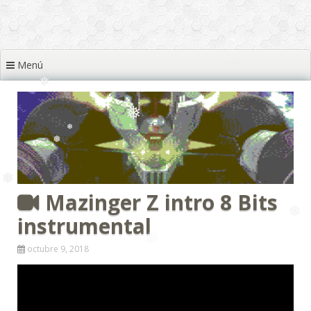
❅
❅
❅
❅
Menú
❅
❅
❅
❅
❅
❅
❅
❅
Mazinger Z intro 8 Bits
❅
instrumental
❅
octubre 9, 2018