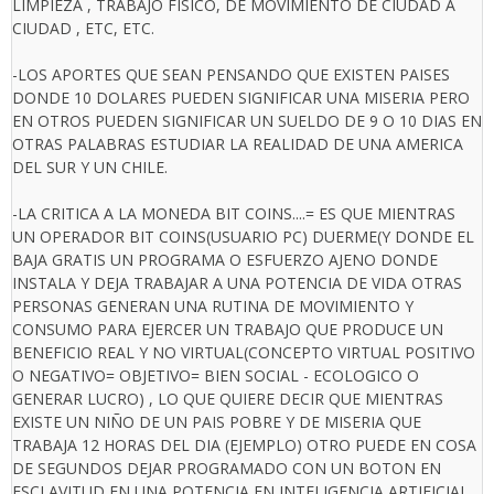
LIMPIEZA , TRABAJO FISICO, DE MOVIMIENTO DE CIUDAD A
CIUDAD , ETC, ETC.
-LOS APORTES QUE SEAN PENSANDO QUE EXISTEN PAISES
DONDE 10 DOLARES PUEDEN SIGNIFICAR UNA MISERIA PERO
EN OTROS PUEDEN SIGNIFICAR UN SUELDO DE 9 O 10 DIAS EN
OTRAS PALABRAS ESTUDIAR LA REALIDAD DE UNA AMERICA
DEL SUR Y UN CHILE.
-LA CRITICA A LA MONEDA BIT COINS....= ES QUE MIENTRAS
UN OPERADOR BIT COINS(USUARIO PC) DUERME(Y DONDE EL
BAJA GRATIS UN PROGRAMA O ESFUERZO AJENO DONDE
INSTALA Y DEJA TRABAJAR A UNA POTENCIA DE VIDA OTRAS
PERSONAS GENERAN UNA RUTINA DE MOVIMIENTO Y
CONSUMO PARA EJERCER UN TRABAJO QUE PRODUCE UN
BENEFICIO REAL Y NO VIRTUAL(CONCEPTO VIRTUAL POSITIVO
O NEGATIVO= OBJETIVO= BIEN SOCIAL - ECOLOGICO O
GENERAR LUCRO) , LO QUE QUIERE DECIR QUE MIENTRAS
EXISTE UN NIÑO DE UN PAIS POBRE Y DE MISERIA QUE
TRABAJA 12 HORAS DEL DIA (EJEMPLO) OTRO PUEDE EN COSA
DE SEGUNDOS DEJAR PROGRAMADO CON UN BOTON EN
ESCLAVITUD EN UNA POTENCIA EN INTELIGENCIA ARTIFICIAL