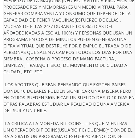
ESFUERZO DE LA MAQUINA (NEO ESCLAVITUD A PROCESOS DE
PROCESADORES Y MEMORIAS) ES UN MEDIO VIRTUAL PARA
GENERAR COMPRA VENTA Y CONSUMO QUE DEPENDE DE LA
CAPACIDAD DE TENER MAQUINAS(ESFUERZO DE ELLAS ,
MUCHAS DE ELLAS 24/7 DURANTE LOS 365 DIAS DEL
AÑO=DEDICADAS A ESO AL 100%) Y PERSONAS QUE USAN UN
PROGRAMA EN COSA DE MINUTOS PUEDEN GENERAR UNA
CIFRA VIRTUAL QUE DESTRUYE POR EJEMPLO EL TRABAJO DE
PERSONAS QUE SALEN A CAMPOS TODOS LOS DIAS POR UNA
SIEMBRA , COSECHA O PROCESO DE MANO FACTURA ,
LIMPIEZA , TRABAJO FISICO, DE MOVIMIENTO DE CIUDAD A
CIUDAD , ETC, ETC.
-LOS APORTES QUE SEAN PENSANDO QUE EXISTEN PAISES
DONDE 10 DOLARES PUEDEN SIGNIFICAR UNA MISERIA PERO
EN OTROS PUEDEN SIGNIFICAR UN SUELDO DE 9 O 10 DIAS EN
OTRAS PALABRAS ESTUDIAR LA REALIDAD DE UNA AMERICA
DEL SUR Y UN CHILE.
-LA CRITICA A LA MONEDA BIT COINS....= ES QUE MIENTRAS
UN OPERADOR BIT COINS(USUARIO PC) DUERME(Y DONDE EL
BAJA GRATIS UN PROGRAMA O ESFUERZO AJENO DONDE