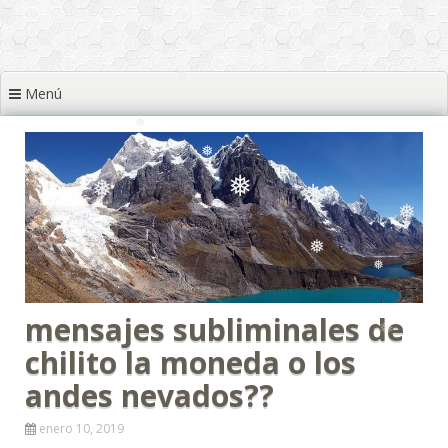
❅
❅
Menú
❅
❅
❅
❅
❅
❅
❅
mensajes subliminales de
❅
chilito la moneda o los
andes nevados??
enero 10, 2019