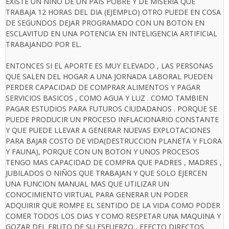
EXISTE UN NIÑO DE UN PAIS POBRE Y DE MISERIA QUE
TRABAJA 12 HORAS DEL DIA (EJEMPLO) OTRO PUEDE EN COSA
DE SEGUNDOS DEJAR PROGRAMADO CON UN BOTON EN
ESCLAVITUD EN UNA POTENCIA EN INTELIGENCIA ARTIFICIAL
TRABAJANDO POR EL.
ENTONCES SI EL APORTE ES MUY ELEVADO , LAS PERSONAS
QUE SALEN DEL HOGAR A UNA JORNADA LABORAL PUEDEN
PERDER CAPACIDAD DE COMPRAR ALIMENTOS Y PAGAR
SERVICIOS BASICOS , COMO AGUA Y LUZ . COMO TAMBIEN
PAGAR ESTUDIOS PARA FUTUROS CIUDADANOS . PORQUE SE
PUEDE PRODUCIR UN PROCESO INFLACIONARIO CONSTANTE
Y QUE PUEDE LLEVAR A GENERAR NUEVAS EXPLOTACIONES
PARA BAJAR COSTO DE VIDA(DESTRUCCION PLANETA Y FLORA
Y FAUNA), PORQUE CON UN BOTON Y UNOS PROCESOS
TENGO MAS CAPACIDAD DE COMPRA QUE PADRES , MADRES ,
JUBILADOS O NIÑOS QUE TRABAJAN Y QUE SOLO EJERCEN
UNA FUNCION MANUAL MAS QUE UTILIZAR UN
CONOCIMIENTO VIRTUAL PARA GENERAR UN PODER
ADQUIRIR QUE ROMPE EL SENTIDO DE LA VIDA COMO PODER
COMER TODOS LOS DIAS Y COMO RESPETAR UNA MAQUINA Y
GOZAR DEL FRUTO DE SU ESFUERZO , EFECTO DIRECTOS