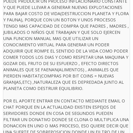
PUEDE PRODUCIR UN PROCESO INFLACIONARIO CONSTANTE
Y QUE PUEDE LLEVAR A GENERAR NUEVAS EXPLOTACIONES
PARA BAJAR COSTO DE VIDA(DESTRUCCION PLANETA Y FLORA
Y FAUNA), PORQUE CON UN BOTON Y UNOS PROCESOS
TENGO MAS CAPACIDAD DE COMPRA QUE PADRES , MADRES ,
JUBILADOS O NIÑOS QUE TRABAJAN Y QUE SOLO EJERCEN
UNA FUNCION MANUAL MAS QUE UTILIZAR UN
CONOCIMIENTO VIRTUAL PARA GENERAR UN PODER
ADQUIRIR QUE ROMPE EL SENTIDO DE LA VIDA COMO PODER
COMER TODOS LOS DIAS Y COMO RESPETAR UNA MAQUINA Y
GOZAR DEL FRUTO DE SU ESFUERZO , EFECTO DIRECTOS
ANIMALES QUE SE FAENAN(ALIMENTOS) , ANIMALES QUE
PIERDEN HABITAT(COMPRAS POR BIT COINS = NUEVAS
GRANJAS,ETC) ,NATURALEZA QUE ES DEPREDADA JUNTO AL
PLANETA COMO DESTRUIR EQUILIBRIO.
POR EL APORTE ENTRAR EN CONTACTO MEDIANTE EMAIL O
CHAT PORQUE EN LA ACTUALIDAD EXISTEN ESPEJOS DE
SERVIDORES DONDE EN COSA DE SEGUNDOS PUEDEN
FILTRAR UN DONATIVO DONDE SE CLONA O MULTIPLICA UNA
DONACION EN UNO O MAS PROCESO, ESO QUIERE DECIR QUE
UNA SUERTE DE SOBREPOSICION DONDE UN FILTRO DE UN