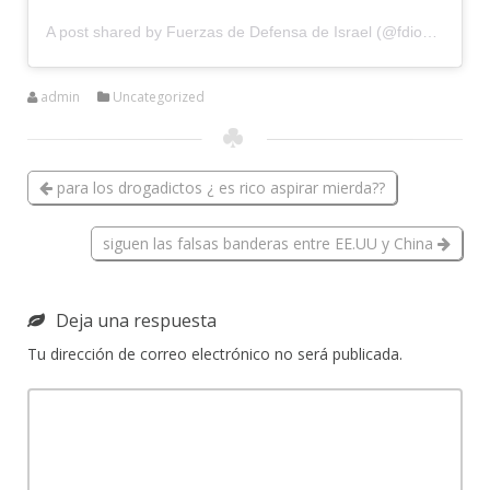
A post shared by
Fuerzas de Defensa de Israel
(@fdionline) on
admin
Uncategorized
para los drogadictos ¿ es rico aspirar mierda??
siguen las falsas banderas entre EE.UU y China
Deja una respuesta
Tu dirección de correo electrónico no será publicada.