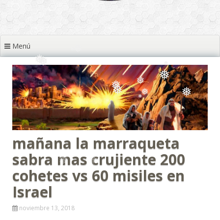
❅
Menú
❅
❅
❅
❅
❅
❅
❅
❅
❅
❅
❅
mañana la marraqueta
❅
❅
❅
sabra mas crujiente 200
❅
cohetes vs 60 misiles en
Israel
noviembre 13, 2018