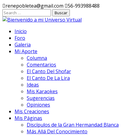
Ir
renepobletea@gmail.com
56-993988488
al
contenido
Inicio
Foro
Galeria
Mi Aporte
Columna
Comentarios
El Canto Del Shofar
El Canto De La Lira
Ideas
Mis Karaokes
Sugerencias
Opiniones
Mis Creaciones
Mis Páginas
Discípulos de la Gran Hermandad Blanca
Más Allá Del Conocimiento