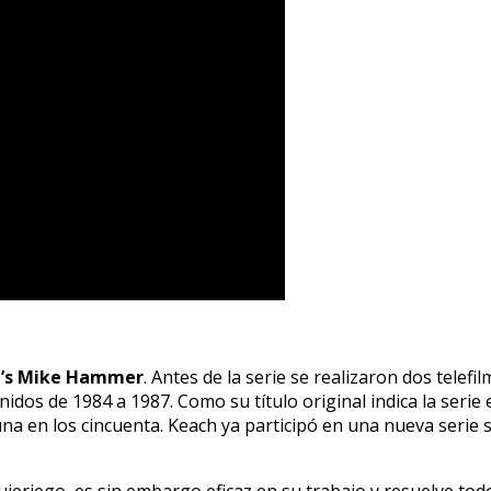
e’s Mike Hammer
. Antes de la serie se realizaron dos tele
Unidos de 1984 a 1987. Como su título original indica la ser
una en los cincuenta. Keach ya participó en una nueva serie
iego, es sin embargo eficaz en su trabajo y resuelve todos 