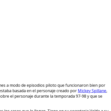
filmes a modo de episodios piloto que funcionaron bien por
ie estaba basada en el personaje creado por
Mickey Spillane
,
 sobre el personaje durante la temporada 97-98 y que se
los casos que le llegan. Tiene en su secretaria Velda a su