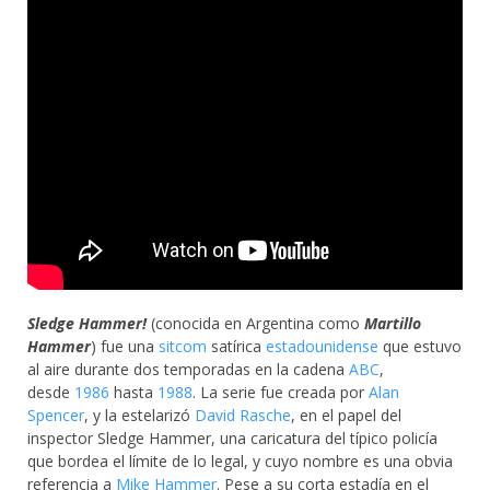
Sledge Hammer!
(conocida en Argentina como
Martillo
Hammer
) fue una
sitcom
satírica
estadounidense
que estuvo
al aire durante dos temporadas en la cadena
ABC
,
desde
1986
hasta
1988
. La serie fue creada por
Alan
Spencer
, y la estelarizó
David Rasche
, en el papel del
inspector Sledge Hammer, una caricatura del típico policía
que bordea el límite de lo legal, y cuyo nombre es una obvia
referencia a
Mike Hammer
. Pese a su corta estadía en el