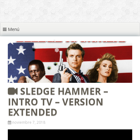
❅
❅
❅
Menú
❅
❅
❅
❅
❅
❅
❅
❅
❅
SLEDGE HAMMER –
INTRO TV – VERSION
❅
EXTENDED
noviembre 7, 2018